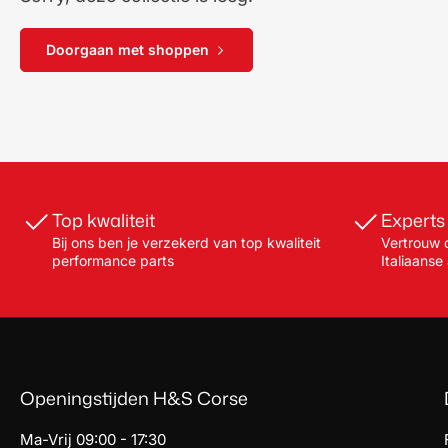
Doorgaan met shoppen
Top kwaliteit
Experts
Bij ons ben je verzekerd van top kwaliteit
Vertrouw o
performance parts
Italiaanse
Openingstijden H&S Corse
Ma-Vrij 09:00 - 17:30