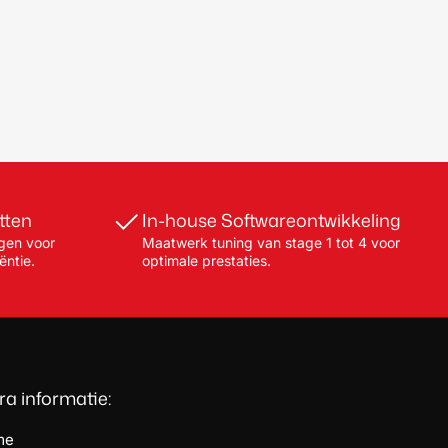
tten
In-house Softwareontwikkeling
gen voor
Maatwerk tuning van stage 1 tot 4 voor
ëntie.
optimale prestaties.
ra informatie:
me