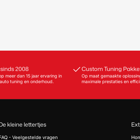
 sinds 2008
Custom Tuning Pakke
p meer dan 15 jaar ervaring in
Op maat gemaakte oplossin
 auto tuning en onderhoud.
maximale prestaties en effici
De kleine lettertjes
Ext
FAQ - Veelgestelde vragen
Ho