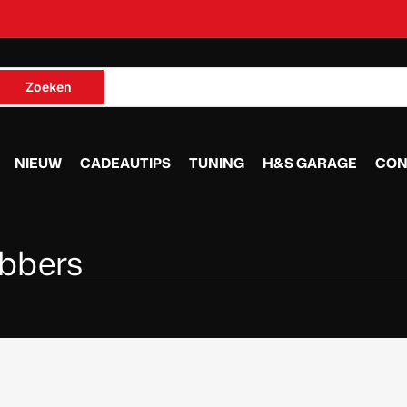
oek
Zoeken
roducten
NIEUW
CADEAUTIPS
TUNING
H&S GARAGE
CON
ubbers