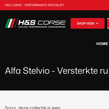
Ga
H&S CORSE - PERFORMANCE SPECIALIST
naar
de
content
Z
SHOP HIER:
p
HOME
Alfa Stelvio - Versterkte r
Sorry, deze collectie is leeg.